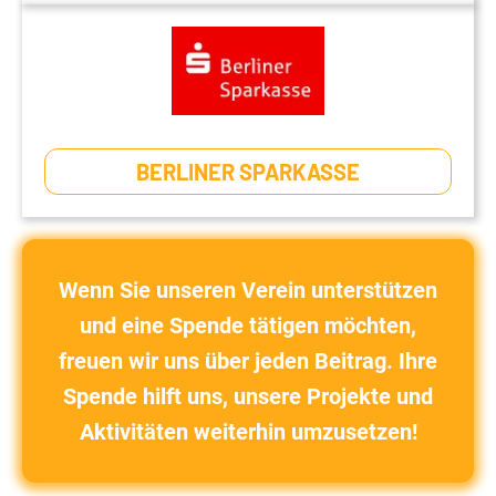
BERLINER SPARKASSE
Wenn Sie unseren Verein unterstützen
und eine Spende tätigen möchten,
freuen wir uns über jeden Beitrag. Ihre
Spende hilft uns, unsere Projekte und
Aktivitäten weiterhin umzusetzen!